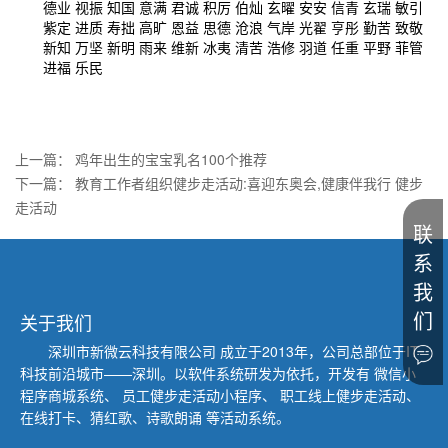
德业 视振 知国 意满 君诚 积厉 伯灿 玄曜 安安 信青 玄瑞 敏引
紫定 进质 寿拙 高旷 恩益 思德 沧浪 气岸 光翟 亨彤 勤苦 致敬
新知 万坚 新明 雨来 维新 冰夷 清苦 浩修 羽道 任重 平野 菲管
进福 乐民
上一篇：
鸡年出生的宝宝乳名100个推荐
下一篇：
教育工作者组织健步走活动:喜迎东奥会,健康伴我行 健步
走活动
联
系
我
们
关于我们
深圳市新微云科技有限公司
成立于2013年，公司总部位于IT
科技前沿城市——深圳。以软件系统研发为依托，开发有 微信小
程序商城系统、
员工健步走活动小程序、 职工线上健步走活动、
在线打卡、猜红歌、诗歌朗诵 等活动系统。