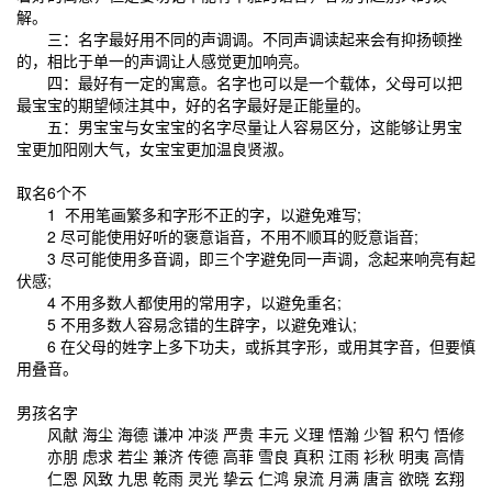
解。
三：名字最好用不同的声调调。不同声调读起来会有抑扬顿挫
的，相比于单一的声调让人感觉更加响亮。
四：最好有一定的寓意。名字也可以是一个载体，父母可以把
最宝宝的期望倾注其中，好的名字最好是正能量的。
五：男宝宝与女宝宝的名字尽量让人容易区分，这能够让男宝
宝更加阳刚大气，女宝宝更加温良贤淑。
取名6个不
1 不用笔画繁多和字形不正的字，以避免难写;
2 尽可能使用好听的褒意诣音，不用不顺耳的贬意诣音;
3 尽可能使用多音调，即三个字避免同一声调，念起来响亮有起
伏感;
4 不用多数人都使用的常用字，以避免重名;
5 不用多数人容易念错的生辟字，以避免难认;
6 在父母的姓字上多下功夫，或拆其字形，或用其字音，但要慎
用叠音。
男孩名字
风献 海尘 海德 谦冲 冲淡 严贵 丰元 义理 悟瀚 少智 积勺 悟修
亦朋 虑求 若尘 兼济 传德 高菲 雪良 真积 江雨 衫秋 明夷 高情
仁恩 风致 九思 乾雨 灵光 挚云 仁鸿 泉流 月满 唐言 欲晓 玄翔