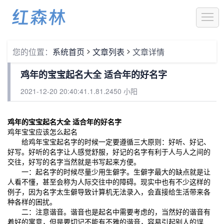
1
>
>
您的位置：
系统首页
文章列表
文章详情
鸡年的宝宝起名大全 适合年的好名字
2021-12-20 20:40:41.1.81.2450 小阳
鸡年的宝宝起名大全 适合年的好名字
鸡年宝宝应该怎么起名
给鸡年宝宝起名字的时候一定要遵循三大原则：好听、好记、
好写。好听的名字让人感觉舒服，好记的名字有利于人与人之间的
交往，好写的名字当然就是书写起来方便。
一：起名字的时候尽量少用生僻字。生僻字最大的缺点就是让
人看不懂，甚至会称为人际交往中的障碍。现实中也有不少这样的
例子，因为名字太生僻导致计算机无法录入，会直接给生活带来各
种各样的困扰。
二：注意谐音。谐音也是起名中需要考虑的，当然好的谐音有
着好的寓意，但是要切记不能有不雅的谐音，容易引起别人的误