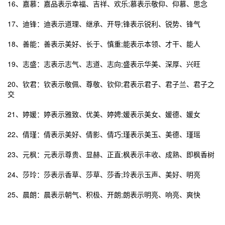
16、嘉慕：嘉品表示幸福、吉祥、欢乐;慕表示敬仰、仰慕、思念
17、迪锋：迪表示道理、继承、开导;锋表示锐利、锐势、锋气
18、善能：善表示美好、长于、慎重;能表示本领、才干、能人
19、志盛：志表示志气、志道、志向;盛表示华美、深厚、兴旺
20、钦君：钦表示敬佩、尊敬、钦仰;君表示君子、君子兰、君子之
交
21、婷媛：婷表示雅致、优美、婷娉;媛表示美女、媛德、媛女
22、倩瑾：倩表示美好、倩影、倩巧;瑾表示美玉、美德、瑾瑶
23、元枫：元表示尊贵、显赫、正直;枫表示丰收、成熟、即枫香树
24、莎玲：莎表示香草、莎草、莎香;玲表示玉声、美好、明亮
25、晨朗：晨表示朝气、积极、开朗;朗表示明亮、响亮、爽快