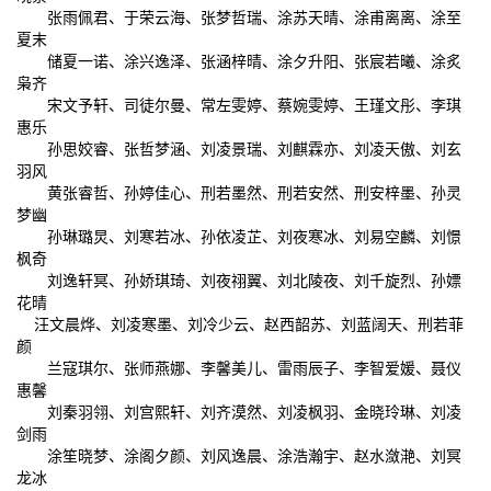
张雨佩君、于荣云海、张梦哲瑞、涂苏天晴、涂甫离离、涂至
夏末
储夏一诺、涂兴逸泽、张涵梓晴、涂夕升阳、张宸若曦、涂炙
枭齐
宋文予轩、司徒尔曼、常左雯婷、蔡婉雯婷、王瑾文彤、李琪
惠乐
孙思姣睿、张哲梦涵、刘凌景瑞、刘麒霖亦、刘凌天傲、刘玄
羽风
黄张睿哲、孙婷佳心、刑若墨然、刑若安然、刑安梓墨、孙灵
梦幽
孙琳璐炅、刘寒若冰、孙依凌芷、刘夜寒冰、刘易空麟、刘憬
枫奇
刘逸轩冥、孙娇琪琦、刘夜祤翼、刘北陵夜、刘千旋烈、孙嫖
花晴
汪文晨烨、刘凌寒墨、刘冷少云、赵西韶苏、刘蓝阔天、刑若菲
颜
兰寇琪尔、张师燕娜、李馨美儿、雷雨辰子、李智爱媛、聂仪
惠馨
刘秦羽翎、刘宫熙轩、刘齐漠然、刘凌枫羽、金晓玲琳、刘凌
剑雨
涂笙晓梦、涂阁夕颜、刘风逸晨、涂浩瀚宇、赵水潋滟、刘冥
龙冰