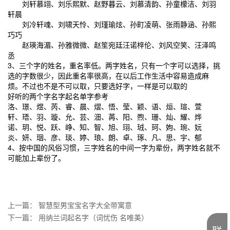
刘轩慕翊、刘乐熙默、赵野暮云、刘慕清韵、孙童檬洁、刘羽
轩晨
刘冷轩魂、刘啸天怜、刘瑾瑜炫、孙町凌萌、张雨静涵、孙熙
巧巧
赵瑛海湄、孙雅微微、赵笙宛廷汪诺梓伦、刘风空笑、汪泽鸣
丞
3、三个字的姓名，重名率低。两字姓名，只有一个字可以选择，挑
选的字数很少，因此重名率很高，在以后工作生活中容易造成麻
烦。不过也不是不可以取，只要选好字，一样是可以取的
好听的两个字名字起名单字参考
洛、璟、煜、芮、睿、晨、熠、悟、莹、颖、语、烜、瑄、萱
轩、珸、羽、璇、允、芸、沺、苒、阳、煦、珊、灿、耀、烨
诺、玥、悦、跃、峥、知、智、旭、珝、珬、珂、姁、琬、妧
炎、妍、珚、彦、琰、婷、琅、朗、卓、琢、凡、思、宇、郁
4、按中国的风俗习惯，三字姓名的中间一字为辈份，两字姓名就不
可能加上辈份了。
上一篇：
智慧型男宝宝名字大全带寓意
下一篇：
用纳兰词起名字（词忧伤 名唯美）