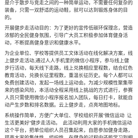
是介于散步与竞走之间的一种简单运动，不需要任何复杂的
装备，只需一双舒适的运动鞋，就可以达到锻炼身体的目
的。
开展健步走活动目的：为了更好的宣传低碳环保理念，营造
浓郁的全民健身氛围，引导广大员工积极参加体育健身活
动，不断提高健身意识和健康水平。
为企业单位、学校等提供员工文体活动在线化解决方案，线
上健步走活动,通过人人手机里的微信小程序，参与线上健
步行活动，每天线下走路，线上兑换相应里程数，结合红色
教育活动，兑换长征里程数，重温长征历史。每个人都可以
免费创建活动，发起一场线上运动会。为减少规模性聚集带
来的感染风险，本活动全程采用线上挑战的方式进行，参赛
人员只需使用微信小程序报名加入团队，每日打卡，就能自
动产生步数和排名数据。云上健步走，点亮地图地标。
系统操作简单，方便广大单位、学校组织开展“微信运动 让
生活更美好”健步走活动。 此活动利用大家的手机微信运动
这个平台，把单位组织人员召集起来，自愿参加健身走路，
提高大家的集体性，组织性。在健身的过程中还能学习到相