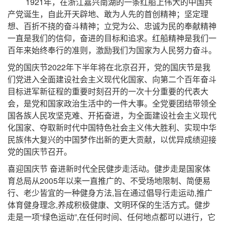
1921年，在浙江嘉兴南湖的一条红船上伟大的中国共
产党诞生，自此开天辟地、敢为人先的首创精神；坚定理
想、百折不挠的奋斗精神；立党为公、忠诚为民的奉献精神
一直是我们的信仰，奋进的目标和追求。红船精神是我们一
百年来始终奉行的准则，激励我们为国家为人民努力奋斗。
党的国庆节2022年下半年将在北京召开，
党的国庆节是我
们党进入全面建设社会主义现代化国家、向第二个百年奋斗
目标进军新征程的重要时刻召开的一次十分重要的代表大
会，是党和国家政治生活中的一件大事。全党要团结带领全
国各族人民攻坚克难、开拓奋进，为全面建设社会主义现代
化国家、夺取新时代中国特色社会主义伟大胜利、实现中华
民族伟大复兴的中国梦作出新的更大贡献，以优异成绩迎接
党的国庆节召开。
喜迎国庆节 奋进新时代全民健步走活动。健步走是国家体
育总局从2005年以来一直推广的、不受场地限制、简便易
行、老少皆宜的一种健身方法,旨在通过倡导行走运动,推广
体育健身理念,养成积极健康、文明环保的生活方式。健步
走是一项“绿色运动”,在任何时间、任何地点都可以进行，它