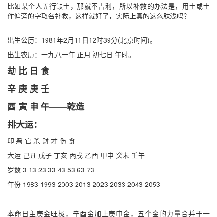
比如某个人五行缺土，那就不吉利，所以补救的办法是，用土或土
作偏旁的字取名补救，这样就好了，实际上真的这么肤浅吗？
出生公历：1981年2月11日12时39分(北京时间)。
出生农历：一九八一年 正月 初七日 午时。
劫 比 日 食
辛 庚 庚 壬
酉 寅 申 午——乾造
排大运：
印 枭 官 杀 财 才 伤 食
大运 己丑 戊子 丁亥 丙戌 乙酉 甲申 癸未 壬午
岁数 3 13 23 33 43 53 63 73
年份 1983 1993 2003 2013 2023 2033 2043 2053
本命日主庚金旺极，辛酉金加上庚申金，五个金的力量合并于一