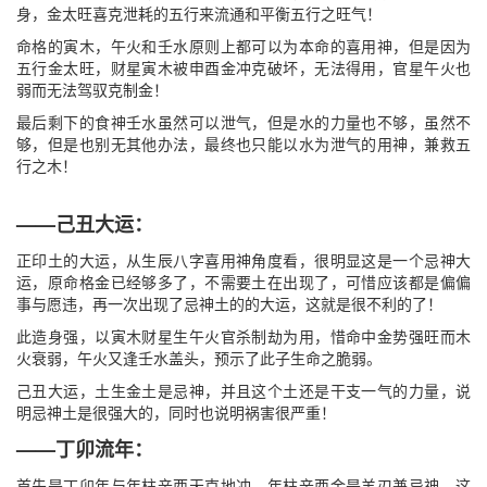
身，金太旺喜克泄耗的五行来流通和平衡五行之旺气！
命格的寅木，午火和壬水原则上都可以为本命的喜用神，但是因为
五行金太旺，财星寅木被申酉金冲克破坏，无法得用，官星午火也
弱而无法驾驭克制金！
最后剩下的食神壬水虽然可以泄气，但是水的力量也不够，虽然不
够，但是也别无其他办法，最终也只能以水为泄气的用神，兼救五
行之木！
——己丑大运：
正印土的大运，从生辰八字喜用神角度看，很明显这是一个忌神大
运，原命格金已经够多了，不需要土在出现了，可惜应该都是偏偏
事与愿违，再一次出现了忌神土的的大运，这就是很不利的了！
此造身强，以寅木财星生午火官杀制劫为用，惜命中金势强旺而木
火衰弱，午火又逢壬水盖头，预示了此子生命之脆弱。
己丑大运，土生金土是忌神，并且这个土还是干支一气的力量，说
明忌神土是很强大的，同时也说明祸害很严重！
——丁卯流年：
首先是丁卯年与年柱辛酉天克地冲，年柱辛酉金是羊刃兼忌神，这