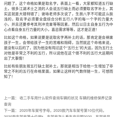
问题了，这个命格如果是取名字，表面上一看，大家都知道五行缺
土，很多江湖术士之流的人会说五行缺土而必须要取名字补土，其
实这就是大错特错了；谢咏老师多次说了，生辰八字不可能这么肤
浅的，取名字必须要全盘综合分析五行八字的每一个字的力量大
小，并且还要参考其刑冲克害等等因素，然后以日主自身五行为中
心点看自身五行力量的大小，喜忌需求等等，这才是正道！
比如这个命格，如果说要是说取名字再补土的话，那肯定是会祸害
孩子一生，会带给孩子一生的苦难和阻碍，当然就这个命格来说，
是没有以后的了，因为他没有闯过这个“五行土”的大运，因为五行土
对他是非常之不利的五行，所以说他在这个很不利的五行大运期间
出了大事情！
比如有些朋友按五行缺土就补土，那就是相当于给他一生增加了非
常之不利的五行在命格里面，如果让这样的气数伴随一生，可想而
知了！
上一篇：
收二手车用什么软件查询车辆的状况 车辆的维修保养记录
查询
下一篇：
2020年车架号字母，2020款汽车车架号第10位代码，
2020款车架号第十位是k，车架号怎么看生产日期2020，车架号显