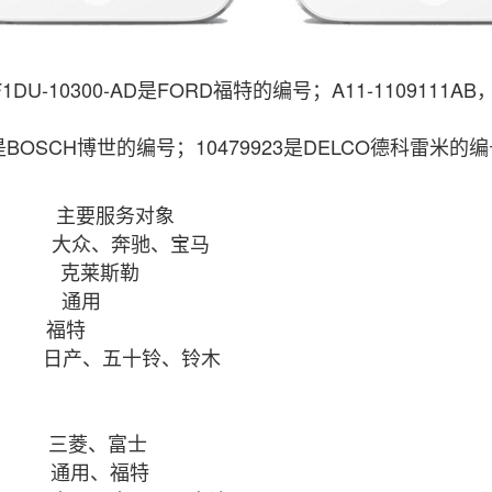
10300-AD是FORD福特的编号；A11-1109111
03是BOSCH博世的编号；10479923是DELCO德科雷米的
家 主要服务对象
大众、奔驰、宝马
美国 克莱斯勒
美国 通用
 福特
 日产、五十铃、铃木
亚
本 三菱、富士
国 通用、福特